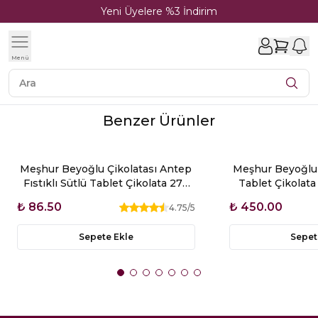
Yeni Üyelere %3 İndirim
1
Menü
Benzer Ürünler
Meşhur Beyoğlu Çikolatası Antep
Meşhur Beyoğlu Ç
Fıstıklı Sütlü Tablet Çikolata 27g
Tablet Çikolata
Glutensiz
₺ 86.50
₺ 450.00
4.75
/5
Sepete Ekle
Sepet