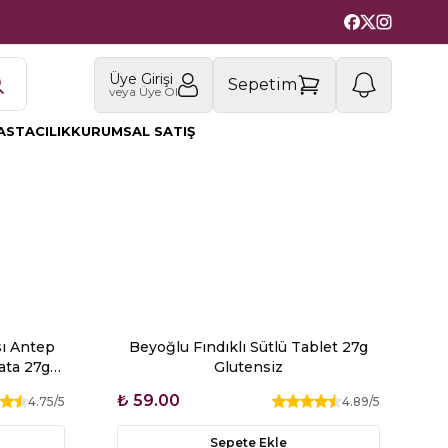
Üye Girişi
1
Sepetim
veya Üye Ol
ASTACILIK
KURUMSAL SATIŞ
ı Antep
Beyoğlu Fındıklı Sütlü Tablet 27g
lata 27g
Glutensiz
Ç
₺ 59.00
₺
4.75
/5
4.89
/5
Sepete Ekle