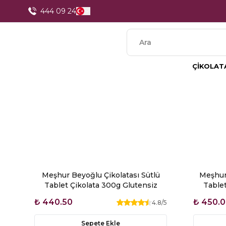
1250 TL Üzeri Alışverişlerde Kargo Ücretsiz
444 09 24
ÇİKOLAT
Meşhur Beyoğlu Çikolatası Sütlü
Meşhur 
Tablet Çikolata 300g Glutensiz
Tablet
₺ 440.50
₺ 450.
4.8
/5
Sepete Ekle