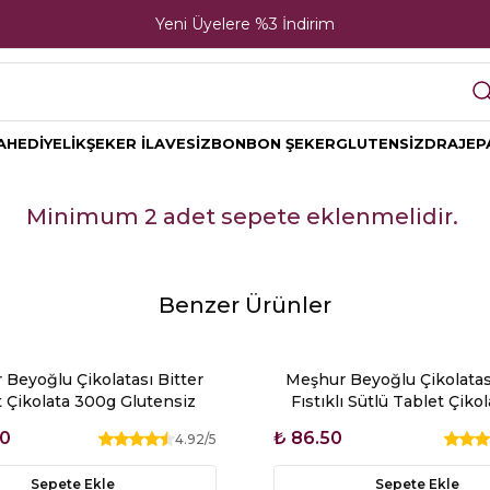
Yeni Üyelere %3 İndirim
A
HEDİYELİK
ŞEKER İLAVESİZ
BONBON ŞEKER
GLUTENSİZ
DRAJE
P
Minimum 2 adet sepete eklenmelidir.
Benzer Ürünler
Beyoğlu Çikolatası Bitter
Meşhur Beyoğlu Çikolatas
 Çikolata 300g Glutensiz
Fıstıklı Sütlü Tablet Çiko
Glutensiz
00
₺ 86.50
4.92
/5
Sepete Ekle
Sepete Ekle