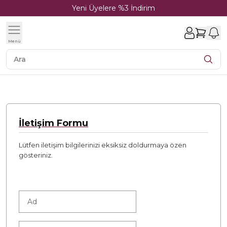
Yeni Üyelere %3 İndirim
1
Menü
İletişim Formu
Lütfen iletişim bilgilerinizi eksiksiz doldurmaya özen
gösteriniz.