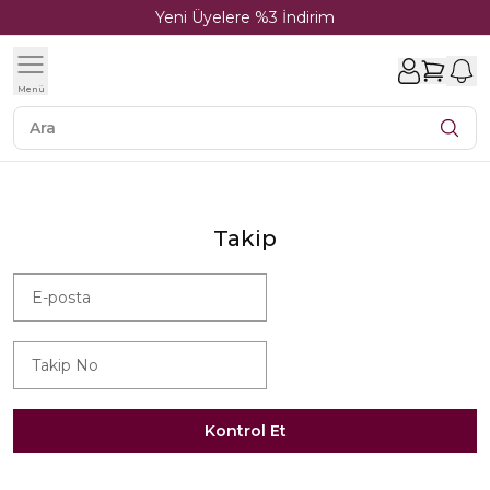
Yeni Üyelere %3 İndirim
1
Menü
Takip
Kontrol Et