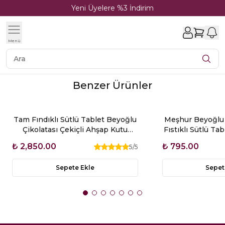
Yeni Üyelere %3 İndirim
1
Menü
Benzer Ürünler
Tam Fındıklı Sütlü Tablet Beyoğlu
Meşhur Beyoğlu 
Çikolatası Çekiçli Ahşap Kutu
Fıstıklı Sütlü Ta
600g Glutensiz
Glut
₺ 2,850.00
₺ 795.00
5
/5
Sepete Ekle
Sepet