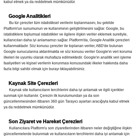
kabul etmek ya da reddetmek mümkünüdür.
Google Analitikleri
Bu tür çerezler tüm istatistiksel verilerin toplanmasını, bu şekilde
Platform'un sunumunun ve kullanımının geliştirilmesini sağlar. Google, bu
istatistiklere toplumsal istatistikler ve ilgilere ilişkin veriler eklemek suretiyle,
kullanıcıları daha iyi anlamamızı sağlar. Platform'da, Google Analitik çerezleri
kullanmaktadır. Söz konusu çerezler ile toplanan veriler, ABD'de bulunan
Google sunucularına aktarılmakta ve söz konusu veriler Google'ın veri koruma
ilkeleri ile uyumlu olarak muhafaza edilmektedir. Google'ın analitik veri işleme
faaliyetleri ve kişisel verilerin korunması konusundaki ilkeler hakkında daha
fazla bilgi sahibi olmak için burayı tıklayabilirsiniz.
Kaynak Site Çerezleri
Kaynak site kullanıcıların tercihlerini daha iyi anlamak ve ilgili içerikler
sunmak için kullanılır. Çerezin ilk kurulumundan ya da son
güncellenmesinden itibaren 360 gün Tarayıcı ayarları aracığıyla kabul etmek
ya da reddetmek mümkünüdür.
Son Ziyaret ve Hareket Çerezleri
Kullanıcılara Platform'u son ziyaretlerinden itibaren neler değiştiğine ilişkin
güncellemelerde bulunmak ve kullanıcıların tercihlerini daha iyi anlamak için