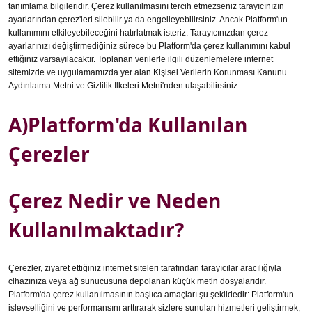
tanımlama bilgileridir. Çerez kullanılmasını tercih etmezseniz tarayıcınızın
ayarlarından çerez'leri silebilir ya da engelleyebilirsiniz. Ancak Platform'un
kullanımını etkileyebileceğini hatırlatmak isteriz. Tarayıcınızdan çerez
ayarlarınızı değiştirmediğiniz sürece bu Platform'da çerez kullanımını kabul
ettiğiniz varsayılacaktır. Toplanan verilerle ilgili düzenlemelere internet
sitemizde ve uygulamamızda yer alan Kişisel Verilerin Korunması Kanunu
Aydınlatma Metni ve Gizlilik İlkeleri Metni'nden ulaşabilirsiniz.
A)Platform'da Kullanılan
Çerezler
Çerez Nedir ve Neden
Kullanılmaktadır?
Çerezler, ziyaret ettiğiniz internet siteleri tarafından tarayıcılar aracılığıyla
cihazınıza veya ağ sunucusuna depolanan küçük metin dosyalarıdır.
Platform'da çerez kullanılmasının başlıca amaçları şu şekildedir: Platform'un
işlevselliğini ve performansını arttırarak sizlere sunulan hizmetleri geliştirmek,