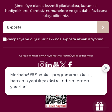
Şimdi üye olarak lezzetli çikolatalara, kurumsal
hediyeliklere, ücretsiz numunelere ve çok daha fazlasına
ulaşabilirsiniz.
Kampanya ve duyurular hakkında e-posta almak istiyorum.
Çerez Politikası
KVKK Aydınlatma Metni
Üyelik Sözleşmesi
444 09 24
Merhaba! 👋 Sadakat programımıza katıl,
harcama yaptıkça ekstra indirimlerden
yararlan!