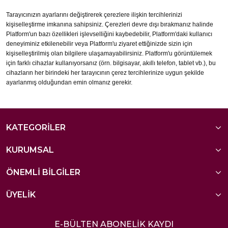
Tarayıcınızın ayarlarını değiştirerek çerezlere ilişkin tercihlerinizi
kişiselleştirme imkanına sahipsiniz. Çerezleri devre dışı bırakmanız halinde
Platform'un bazı özellikleri işlevselliğini kaybedebilir, Platform'daki kullanıcı
deneyiminiz etkilenebilir veya Platform'u ziyaret ettiğinizde sizin için
kişiselleştirilmiş olan bilgilere ulaşamayabilirsiniz. Platform'u görüntülemek
için farklı cihazlar kullanıyorsanız (örn. bilgisayar, akıllı telefon, tablet vb.), bu
cihazların her birindeki her tarayıcının çerez tercihlerinize uygun şekilde
ayarlanmış olduğundan emin olmanız gerekir.
KATEGORİLER
KURUMSAL
ÖNEMLİ BİLGİLER
ÜYELİK
E-BÜLTEN ABONELİK KAYDI