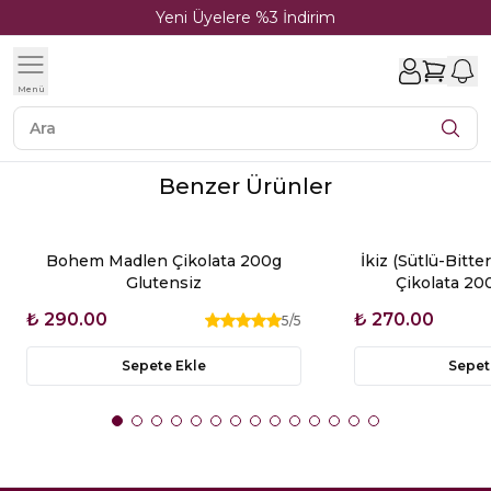
Yeni Üyelere %3 İndirim
1
Menü
Benzer Ürünler
Bohem Madlen Çikolata 200g
İkiz (Sütlü-Bitt
Glutensiz
Çikolata 20
₺ 290.00
₺ 270.00
5
/5
Sepete Ekle
Sepet