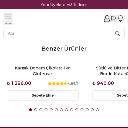
Yeni Üyelere %3 İndirim
1
Menü
Benzer Ürünler
Karışık Bohem Çikolata 1kg
Sütlü ve Bitter
Glutensiz
Bordo Kutu 4
₺ 1,286.00
₺ 940.00
4.89
/5
Sepete Ekle
Sepet