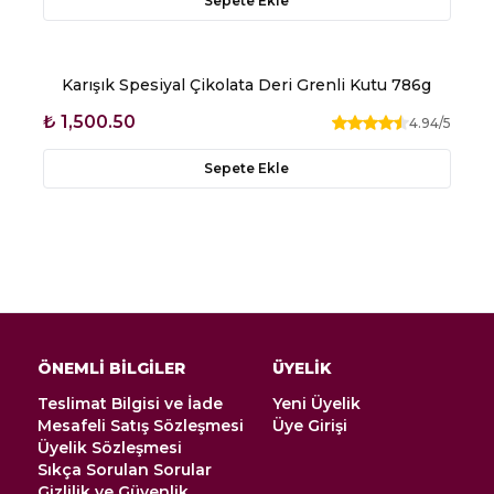
Sepete Ekle
Karışık Spesiyal Çikolata Deri Grenli Kutu 786g
₺ 1,500.50
4.94
/5
Sepete Ekle
ÖNEMLİ BİLGİLER
ÜYELİK
Teslimat Bilgisi ve İade
Yeni Üyelik
Mesafeli Satış Sözleşmesi
Üye Girişi
Üyelik Sözleşmesi
Sıkça Sorulan Sorular
Gizlilik ve Güvenlik