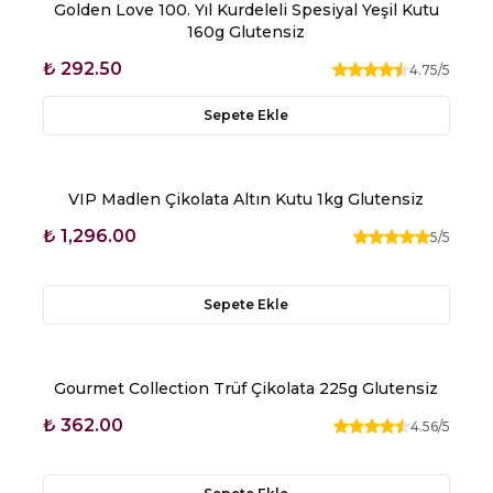
Golden Love 100. Yıl Kurdeleli Spesiyal Yeşil Kutu
160g Glutensiz
₺ 292.50
4.75
/5
Sepete Ekle
VIP Madlen Çikolata Altın Kutu 1kg Glutensiz
₺ 1,296.00
5
/5
Sepete Ekle
Gourmet Collection Trüf Çikolata 225g Glutensiz
₺ 362.00
4.56
/5