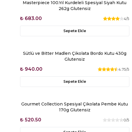
Masterpiece 100.Yıl Kurdeleli Spesiyal Siyah Kutu
262g Glutensiz
₺ 683.00
4
/5
Sepete Ekle
Sütlü ve Bitter Madlen Çikolata Bordo Kutu 430g
Glutensiz
₺ 940.00
4.75
/5
Sepete Ekle
Gourmet Collection Spesiyal Çikolata Pembe Kutu
170g Glutensiz
₺ 520.50
0
/5