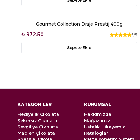
Sepete Ekle
Gourmet Collection Draje Prestij 400g
₺ 932.50
5
/5
Sepete Ekle
KATEGORİLER
KURUMSAL
Hediyelik Çikolata
Hakkımızda
Şekersiz Çikolata
Mağazamız
Sevgiliye Çikolata
Ustalık Hikayemiz
Madlen Çikolata
Kataloglar
Spesiyal Çikola
Kalite Yönetim Sistemi