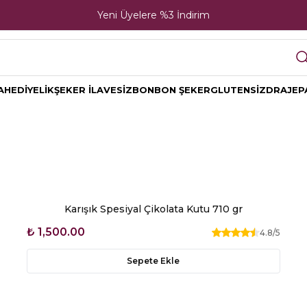
Yeni Üyelere %3 İndirim
A
HEDİYELİK
ŞEKER İLAVESİZ
BONBON ŞEKER
GLUTENSİZ
DRAJE
P
Karışık Spesiyal Çikolata Kutu 710 gr
₺ 1,500.00
4.8
/5
Sepete Ekle