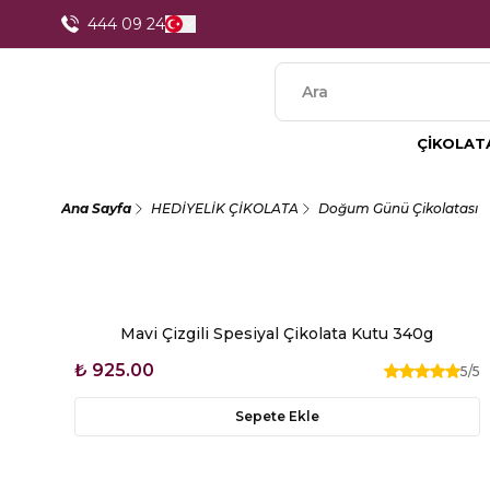
1250 TL Üzeri Alışverişlerde Kargo Ücretsiz
444 09 24
ÇİKOLAT
Ana Sayfa
HEDİYELİK ÇİKOLATA
Doğum Günü Çikolatası
Mavi Çizgili Spesiyal Çikolata Kutu 340g
₺ 925.00
5
/5
Sepete Ekle