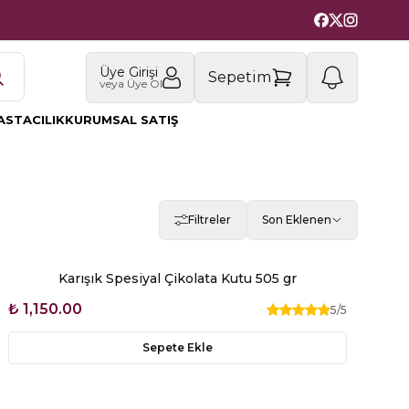
Üye Girişi
1
Sepetim
veya Üye Ol
ASTACILIK
KURUMSAL SATIŞ
Filtreler
Son Eklenen
Karışık Spesiyal Çikolata Kutu 505 gr
₺ 1,150.00
5
/5
Sepete Ekle