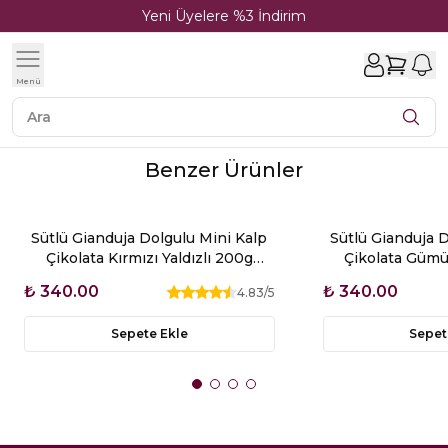
Yeni Üyelere %3 İndirim
1
Menü
Benzer Ürünler
Sütlü Gianduja Dolgulu Mini Kalp
Sütlü Gianduja D
Çikolata Kırmızı Yaldızlı 200g
Çikolata Gümüş
Glutensiz
Glut
₺ 340.00
₺ 340.00
4.83
/5
Sepete Ekle
Sepet