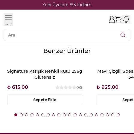
Yeni Üyelere %3 İndirim
1
Menü
Benzer Ürünler
Signature Karışık Renkli Kutu 256g
Mavi Çizgili Spes
Glutensiz
34
₺ 615.00
₺ 925.00
0
/5
Sepete Ekle
Sepet