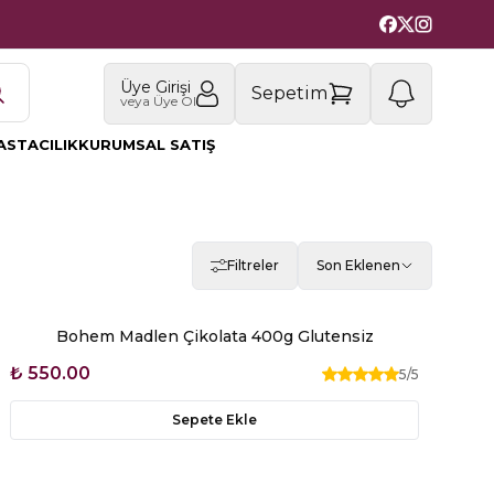
Üye Girişi
1
Sepetim
veya Üye Ol
ASTACILIK
KURUMSAL SATIŞ
Filtreler
Son Eklenen
Bohem Madlen Çikolata 400g Glutensiz
₺ 550.00
5
/5
Sepete Ekle