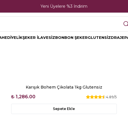
Yeni Üyelere %3 İndirim
A
HEDİYELİK
ŞEKER İLAVESİZ
BONBON ŞEKER
GLUTENSİZ
DRAJE
P
Karışık Bohem Çikolata 1kg Glutensiz
₺ 1,286.00
4.89
/5
Sepete Ekle