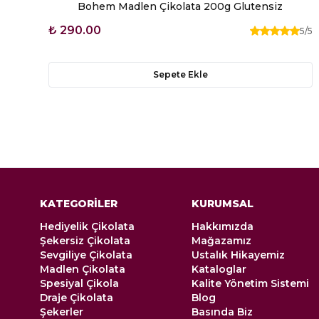
Bohem Madlen Çikolata 200g Glutensiz
₺ 290.00
5
/5
Sepete Ekle
KATEGORİLER
KURUMSAL
Hediyelik Çikolata
Hakkımızda
Şekersiz Çikolata
Mağazamız
Sevgiliye Çikolata
Ustalık Hikayemiz
Madlen Çikolata
Kataloglar
Spesiyal Çikola
Kalite Yönetim Sistemi
Draje Çikolata
Blog
Şekerler
Basında Biz