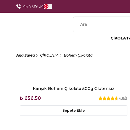
1250 TL Üzeri Alışverişlerde Kargo Ücretsiz
444 09 24
ÇİKOLAT
Ana Sayfa
ÇİKOLATA
Bohem Çikolata
Karışık Bohem Çikolata 500g Glutensiz
₺ 656.50
4.9
/5
Sepete Ekle