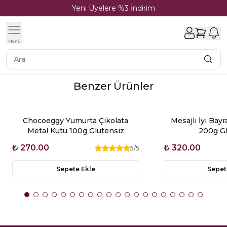
Yeni Üyelere %3 İndirim
1
Menü
Benzer Ürünler
Chocoeggy Yumurta Çikolata
Mesajlı İyi Bayr
Metal Kutu 100g Glutensiz
200g Gl
₺ 270.00
₺ 320.00
5
/5
Sepete Ekle
Sepet