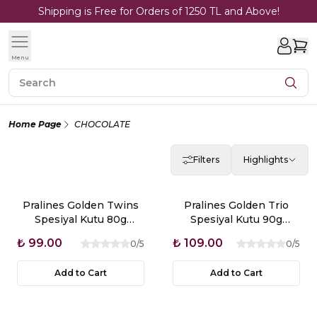
Shipping is Free for Orders of 1250 TL and Above!
Menu
Home Page
CHOCOLATE
Filters
Highlights
Pralines Golden Twins
Pralines Golden Trio
Spesiyal Kutu 80g
Spesiyal Kutu 90g
Glutensiz
Glutensiz
₺ 99.00
₺ 109.00
0
/5
0
/5
Add to Cart
Add to Cart