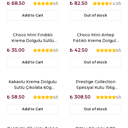
₺ 68.50
₺ 82.50
5
/5
4.5
/5
Add to Cart
Out of stock
Choco Mini Fındıklı
Choco Mini Antep
Krema Dolgulu Sütlü
Fıstıklı Krema Dolgulu
Çikolata 30g Glutensiz
Sütlü Çikolata 30g
₺ 35.00
₺ 42.50
5
/5
5
/5
Glutensiz
Add to Cart
Out of stock
Kakaolu Krema Dolgulu
Prestige Collection
Sütlü Çikolata 60g
Spesiyal Kutu 156g
Glutensiz
Glutensiz
₺ 58.50
₺ 308.50
5
/5
5
/5
Add to Cart
Out of stock