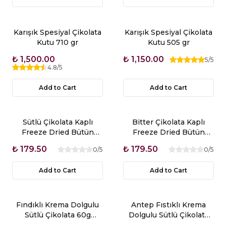
Karışık Spesiyal Çikolata
Karışık Spesiyal Çikolata
Kutu 710 gr
Kutu 505 gr
₺ 1,500.00
₺ 1,150.00
5
/5
4.8
/5
Add to Cart
Add to Cart
Sütlü Çikolata Kaplı
Bitter Çikolata Kaplı
Freeze Dried Bütün
Freeze Dried Bütün
Vişne Draje 70g
Vişne Draje 70g
₺ 179.50
₺ 179.50
0
/5
0
/5
Add to Cart
Add to Cart
Fındıklı Krema Dolgulu
Antep Fıstıklı Krema
Sütlü Çikolata 60g
Dolgulu Sütlü Çikolata
Glutensiz
60g Glutensiz