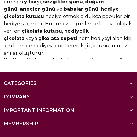
örneğin
yılbaşı
,
sevgililer günü
,
doğum
günü
,
anneler günü
ve
babalar günü
,
hediye
çikolata kutusu
hediye etmek oldukça popüler bir
hediye seçimidir. Bu tür özel günlerde hediye olarak
verilen
çikolata kutusu
,
hediyelik
çikolata
veya
çikolata sepeti
hem hediyeyi alan kişi
için hem de hediyeyi gönderen kişi için unutulmaz
anılar oluşturur.
Hediye çikolata paketi
gibi çeşitlerin yanı sıra, özel
tasarımlı hediye çikolata kutusu da oldukça rağbet
görmektedir.
Yılbaşı hediye çikolatası
,
çikolata
dolu hediye kutusu
,
bebek çikolatası
gibi özel
CATEGORIES
tasarım seçenekleri de bulunmaktadır. Bu
COMPANY
çikolatalar, sevdiklerimize duyduğumuz sevgi ve
takdiri ifade etmemize yardımcı olur.
IMPORTANT INFORMATION
Çikolata Kutusu Çeşitleri
MEMBERSHIP
Her damak zevkine uygun, farklı çeşitlerde
çikolatalar, özel tasarımlı kutularıyla adeta göz