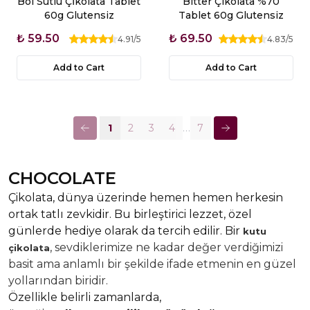
Bol Sütlü Çİkolata Tablet
Bitter Çikolata %70
60g Glutensiz
Tablet 60g Glutensiz
₺ 59.50
₺ 69.50
4.91
/5
4.83
/5
Add to Cart
Add to Cart
…
1
2
3
4
7
CHOCOLATE
Çikolata
, dünya üzerinde hemen hemen herkesin
ortak tatlı zevkidir. Bu birleştirici lezzet, özel
günlerde hediye olarak da tercih edilir. Bir
kutu
, sevdiklerimize ne kadar değer verdiğimizi
çikolata
basit ama anlamlı bir şekilde ifade etmenin en güzel
yollarından biridir.
Özellikle belirli zamanlarda,