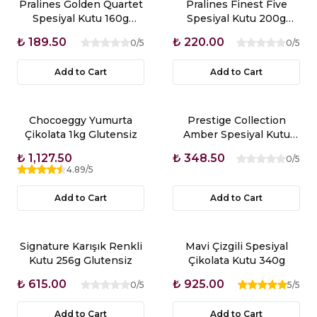
Pralines Golden Quartet
Pralines Finest Five
Spesiyal Kutu 160g
Spesiyal Kutu 200g
Glutensiz
Glutensiz
₺ 189.50
₺ 220.00
0
/5
0
/5
Add to Cart
Add to Cart
Chocoeggy Yumurta
Prestige Collection
Çikolata 1kg Glutensiz
Amber Spesiyal Kutu
166g
₺ 1,127.50
₺ 348.50
0
/5
4.89
/5
Add to Cart
Add to Cart
Signature Karışık Renkli
Mavi Çizgili Spesiyal
Kutu 256g Glutensiz
Çikolata Kutu 340g
₺ 615.00
₺ 925.00
0
/5
5
/5
Add to Cart
Add to Cart